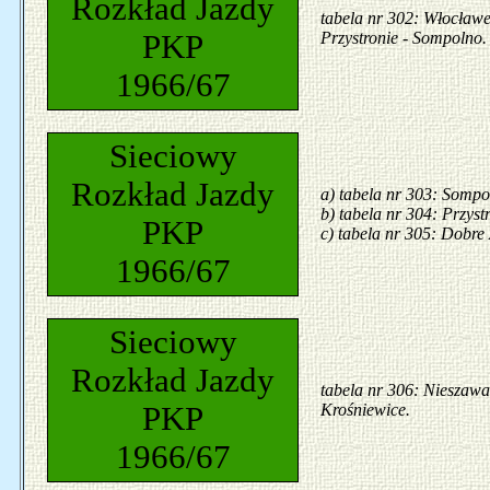
Rozkład Jazdy
tabela nr 302: Włocław
PKP
Przystronie - Sompolno.
1966/67
Sieciowy
Rozkład Jazdy
a) tabela nr 303: Sompo
b) tabela nr 304: Przys
PKP
c) tabela nr 305: Dobre
1966/67
Sieciowy
Rozkład Jazdy
tabela nr 306: Nieszaw
PKP
Krośniewice.
1966/67