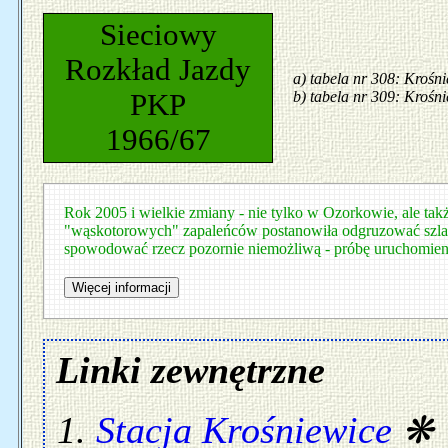
Sieciowy
Rozkład Jazdy
a) tabela nr 308: Krośn
PKP
b) tabela nr 309: Krośn
1966/67
Rok 2005 i wielkie zmiany - nie tylko w Ozorkowie, ale także
"wąskotorowych" zapaleńców postanowiła odgruzować szl
spowodować rzecz pozornie niemożliwą - próbę uruchomieni
Linki zewnętrzne
Stacja Krośniewice