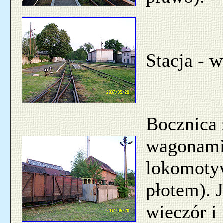
Stacja - 
Bocznica 
wagonami
lokomotyw
płotem). 
wieczór i 