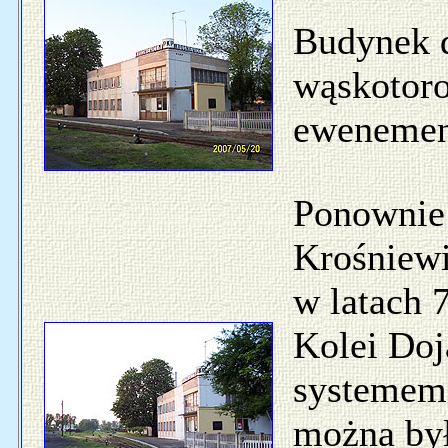
Budynek d
wąskotoro
ewenement
Ponownie
Krośniewi
w latach 
Kolei Doj
systemem 
można był