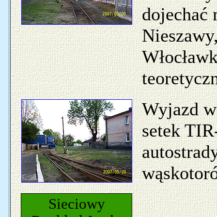
dojechać 
Nieszawy,
Włocławka
teoretycz
Wyjazd w 
setek TIR
autostrad
wąskotoró
Sieciowy