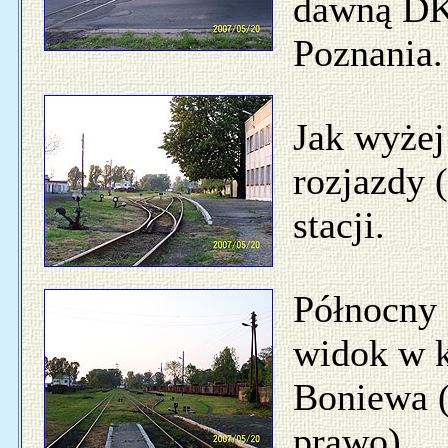
dawną DK
Poznania.
Jak wyżej
rozjazdy (
stacji.
Północny 
widok w 
Boniewa (
prawo).