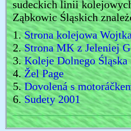
sudeckich linii kolejowyc
Ząbkowic Śląskich znależ
Strona kolejowa Wojtk
Strona MK z Jeleniej G
Koleje Dolnego Śląska
Žel Page
Dovolená s motoráčke
Sudety 2001