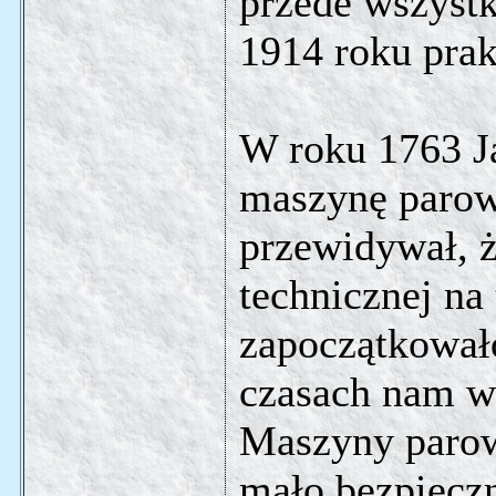
przede wszystk
1914 roku prak
W roku 1763 J
maszynę parow
przewidywał, ż
technicznej na 
zapoczątkowało
czasach nam ws
Maszyny parow
mało bezpiecz