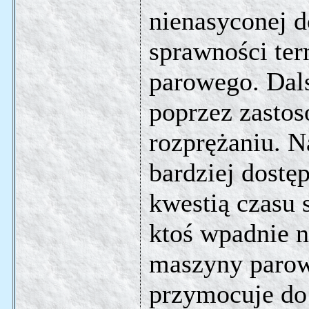
nienasyconej 
sprawności te
parowego. Dals
poprzez zasto
rozprężaniu. N
bardziej dostę
kwestią czasu s
ktoś wpadnie n
maszyny parow
przymocuje do 