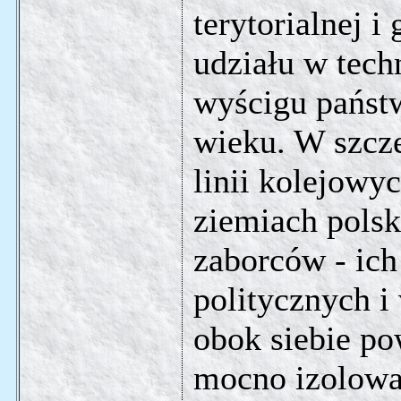
terytorialnej 
udziału w tec
wyścigu państ
wieku. W szcz
linii kolejowy
ziemiach polsk
zaborców - ich
politycznych i
obok siebie po
mocno izolowan