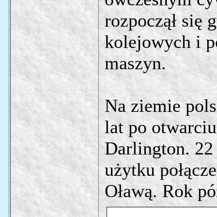
rozpoczął się 
kolejowych i p
maszyn.
Na ziemie pols
lat po otwarciu
Darlington. 22
użytku połącz
Oławą. Rok póź