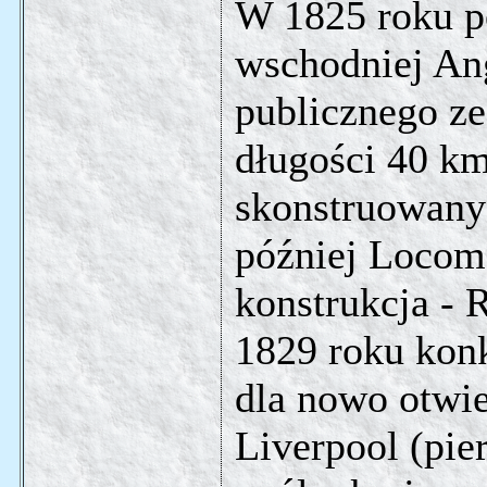
W 1825 roku p
wschodniej Ang
publicznego ze
długości 40 km
skonstruowany
później Locomo
konstrukcja - 
1829 roku konk
dla nowo otwie
Liverpool (pie