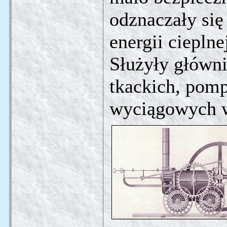
odznaczały się
energii ciepln
Służyły główn
tkackich, pom
wyciągowych w