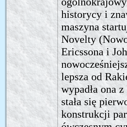
ogólnokrajowy
historycy i zn
maszyna startu
Novelty (Nowo
Ericssona i Jo
nowocześniejs
lepsza od Raki
wypadła ona z 
stała się pier
konstrukcji p
ówczesnym cy