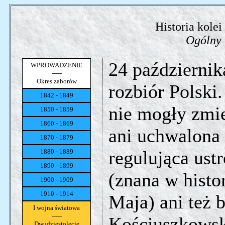
Historia kolei
Ogólny 
24 października
WPROWADZENIE
-----
Okres zaborów
rozbiór Polski
1842 - 1849
nie mogły zmie
1850 - 1859
1860 - 1869
ani uchwalona
1870 - 1879
regulująca ust
1880 - 1889
1890 - 1899
(znana w histo
1900 - 1909
1910 - 1914
Maja) ani też 
I wojna światowa
-----
Kościuszkowsk
Dwudziestolecie