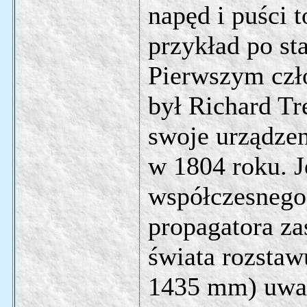
napęd i puści 
przykład po st
Pierwszym czł
był Richard Tr
swoje urządze
w 1804 roku. 
współczesnego
propagatora za
świata rozstaw
1435 mm) uważ