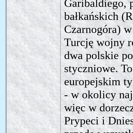
Garibaldiego, 
bałkańskich (R
Czarnogóra) w
Turcję wojny r
dwa polskie po
styczniowe. T
europejskim ty
- w okolicy naj
więc w dorzec
Prypeci i Dnies