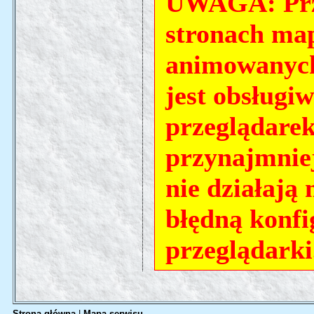
UWAGA: Prze
stronach map
animowanych
jest obsługi
przeglądarek
przynajmniej
nie działają
błędną konfi
przeglądarki
Strona główna
|
Mapa serwisu