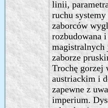
linii, paramet
ruchu systemy
zaborców wygla
rozbudowana i 
magistralnych 
zaborze pruski
Trochę gorzej 
austriackim i 
zapewne z uwag
imperium. Dys