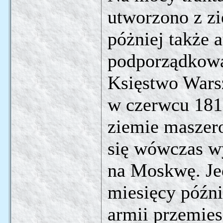
utworzono z zi
póżniej także a
podporządkowa
Księstwo Warsz
w czerwcu 1812
ziemie maszer
się wówczas w
na Moskwę. Jed
miesięcy późni
armii przemies