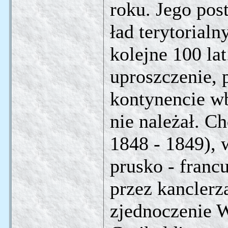
roku. Jego pos
ład terytorialn
kolejne 100 lat
uproszczenie,
kontynencie w
nie należał. C
1848 - 1849), 
prusko - franc
przez kanclerz
zjednoczenie 