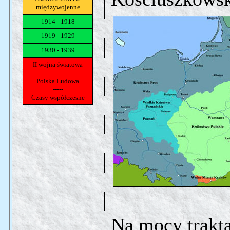
międzywojenne
1914 - 1918
1919 - 1929
1930 - 1939
II wojna światowa
-----
Polska Ludowa
-----
Czasy współczesne
Na mocy trakt