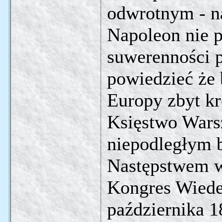
odwrotnym - na
Napoleon nie p
suwerenności 
powiedzieć że 
Europy zbyt kr
Księstwo Warsz
niepodległym 
Następstwem w
Kongres Wiede
października 1